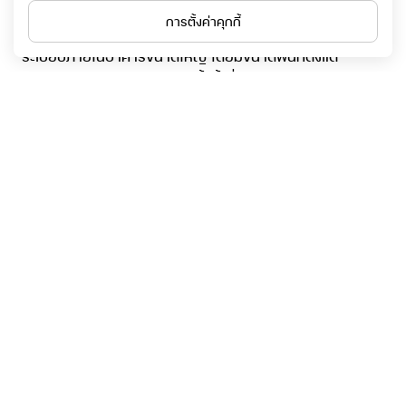
และเครื่องมือช่าง รวมถึงสินค้าอื่น ๆ อีกหลากหลายชนิด ด้วย
การตั้งค่าคุกกี้
จำนวนรายการ 100,000 รายการ โดยถูกจัดวางอย่างเป็น
ระเบียบภายในอาคารขนาดใหญ่ โดยมีขนาดพื้นที่ตั้งแต่
10,787-32,000 ตารางเมตร ทั้งนี้เพื่ออำนวยความสะดวกให้
ลูกค้าสามารถเลือกชมและสัมผัสสินค้าได้อย่างใกล้ชิดด้วยตัว
เอง
ก่อตั้งในปี
2550
ทุนจดทะเบียน