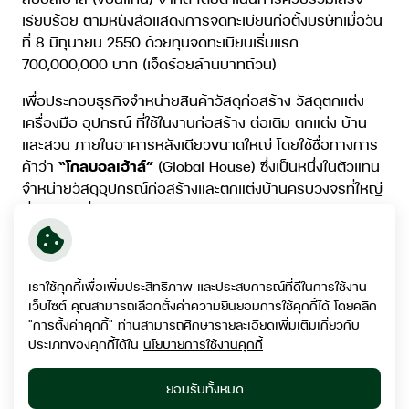
เรียบร้อย ตามหนังสือแสดงการจดทะเบียนก่อตั้งบริษัทเมื่อวัน
ที่ 8 มิถุนายน 2550 ด้วยทุนจดทะเบียนเริ่มแรก
700,000,000 บาท (เจ็ดร้อยล้านบาทถ้วน)
เพื่อประกอบธุรกิจจำหน่ายสินค้าวัสดุก่อสร้าง วัสดุตกแต่ง
เครื่องมือ อุปกรณ์ ที่ใช้ในงานก่อสร้าง ต่อเติม ตกแต่ง บ้าน
และสวน ภายในอาคารหลังเดียวขนาดใหญ่ โดยใช้ชื่อทางการ
ค้าว่า
“โกลบอลเฮ้าส์”
(Global House) ซึ่งเป็นหนึ่งในตัวแทน
จำหน่ายวัสดุอุปกรณ์ก่อสร้างและตกแต่งบ้านครบวงจรที่ใหญ่
ที่สุดแห่งหนึ่งในประเทศไทย
โดยก่อตั้งธุรกิจเป็นสาขาแรกในจังหวัดร้อยเอ็ด ดำเนินงานโดย
นายวิทูร สุริยวนากุล ประธานเจ้าหน้าที่บริหาร ด้วยแรง
เราใช้คุกกี้เพื่อเพิ่มประสิทธิภาพ และประสบการณ์ที่ดีในการใช้งาน
บันดาลใจและความมุ่งมั่นที่จะสร้างสิ่งใหม่ ๆ ให้เกิดขึ้นแก่
เว็บไซต์ คุณสามารถเลือกตั้งค่าความยินยอมการใช้คุกกี้ได้ โดยคลิก
วงการค้าวัสดุก่อสร้างของประเทศไทย ด้วยแนวคิดและ
"การตั้งค่าคุกกี้" ท่านสามารถศึกษารายละเอียดเพิ่มเติมเกี่ยวกับ
ปรัชญา
“ครบ และหลากหลาย”
ซึ่งถือเป็นต้นตำรับในการ
ประเภทของคุกกี้ได้ใน
นโยบายการใช้งานคุกกี้
บูรณาการกิจการจำหน่ายวัสดุก่อสร้างทั่วไปให้กลายเป็น
กิจการในรูปแบบแวร์เฮ้าส์สโตร์ที่รวมสินค้าในกลุ่มสินค้า
ยอมรับทั้งหมด
โครงสร้าง สินค้าประเภทเครื่องตกแต่งบ้าน อาคารและสวน